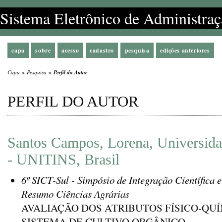
Sistema Eletrônico de Administraç
capa
sobre
acesso
cadastro
pesquisa
edições anteriores
Capa
>
Pesquisa
>
Perfil do Autor
PERFIL DO AUTOR
Santos Campos, Lorena, Universida
- UNITINS, Brasil
6º SICT-Sul - Simpósio de Integração Científica 
Resumo Ciências Agrárias
AVALIAÇÃO DOS ATRIBUTOS FÍSICO-QU
SISTEMA DE CULTIVO ORGÂNICO