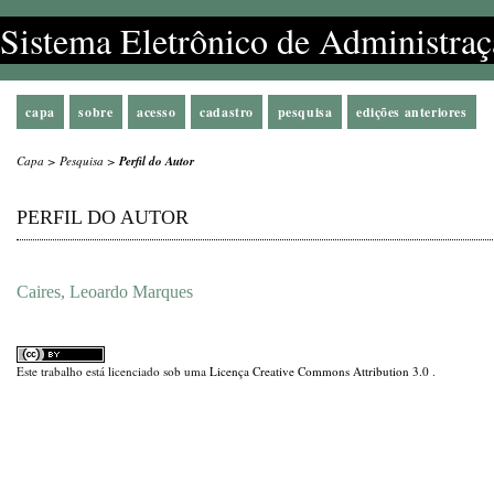
Sistema Eletrônico de Administraç
capa
sobre
acesso
cadastro
pesquisa
edições anteriores
Capa
>
Pesquisa
>
Perfil do Autor
PERFIL DO AUTOR
Caires, Leoardo Marques
Este trabalho está licenciado sob uma
Licença Creative Commons Attribution 3.0
.