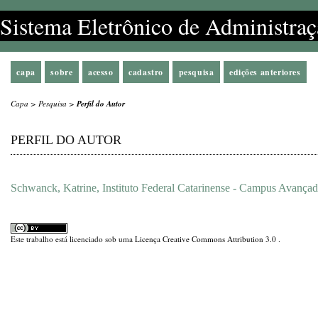
Sistema Eletrônico de Administraç
capa
sobre
acesso
cadastro
pesquisa
edições anteriores
Capa
>
Pesquisa
>
Perfil do Autor
PERFIL DO AUTOR
Schwanck, Katrine, Instituto Federal Catarinense - Campus Avança
Este trabalho está licenciado sob uma
Licença Creative Commons Attribution 3.0
.