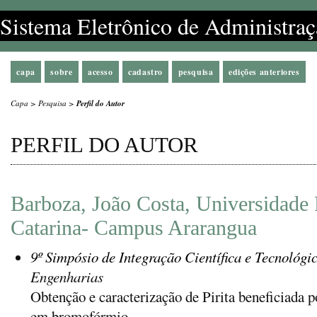
Sistema Eletrônico de Administraç
capa
sobre
acesso
cadastro
pesquisa
edições anteriores
Capa
>
Pesquisa
>
Perfil do Autor
PERFIL DO AUTOR
Barboza, João Costa, Universidade 
Catarina- Campus Ararangua
9º Simpósio de Integração Científica e Tecnológi
Engenharias
Obtenção e caracterização de Pirita beneficiada 
em bromofórmio