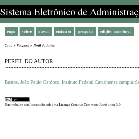
Sistema Eletrônico de Administraç
capa
sobre
acesso
cadastro
pesquisa
edições anteriores
Capa
>
Pesquisa
>
Perfil do Autor
PERFIL DO AUTOR
Bastos, João Paulo Cardoso, Instituto Federal Catarinense campus Sa
Este trabalho está licenciado sob uma
Licença Creative Commons Attribution 3.0
.