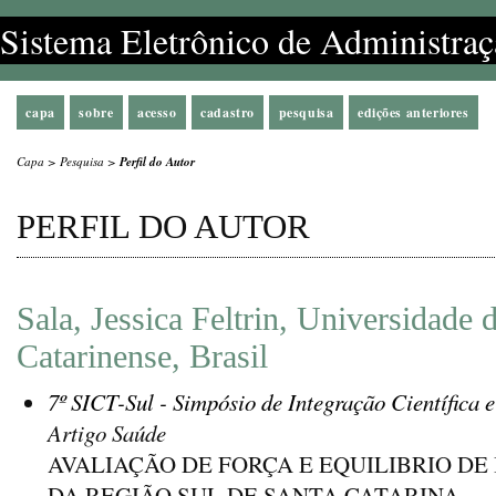
Sistema Eletrônico de Administraç
capa
sobre
acesso
cadastro
pesquisa
edições anteriores
Capa
>
Pesquisa
>
Perfil do Autor
PERFIL DO AUTOR
Sala, Jessica Feltrin, Universidade
Catarinense, Brasil
7º SICT-Sul - Simpósio de Integração Científica 
Artigo Saúde
AVALIAÇÃO DE FORÇA E EQUILIBRIO DE
DA REGIÃO SUL DE SANTA CATARINA