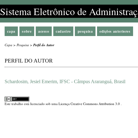
Sistema Eletrônico de Administraç
capa
sobre
acesso
cadastro
pesquisa
edições anteriores
Capa
>
Pesquisa
>
Perfil do Autor
PERFIL DO AUTOR
Schardosim, Jesiel Emerim, IFSC - Câmpus Araranguá, Brasil
Este trabalho está licenciado sob uma
Licença Creative Commons Attribution 3.0
.