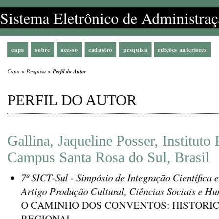
Sistema Eletrônico de Administraç
capa
sobre
acesso
cadastro
pesquisa
edições anteriores
Capa
>
Pesquisa
>
Perfil do Autor
PERFIL DO AUTOR
Gallina, Jaqueline Posser, Instituto
Campus Santa Rosa do Sul, Brasil
7º SICT-Sul - Simpósio de Integração Científica 
Artigo Produção Cultural, Ciências Sociais e H
O CAMINHO DOS CONVENTOS: HISTORI
REGIONAL