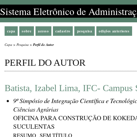
Sistema Eletrônico de Administraç
capa
sobre
acesso
cadastro
pesquisa
edições anteriores
Capa
>
Pesquisa
>
Perfil do Autor
PERFIL DO AUTOR
Batista, Izabel Lima, IFC- Campus 
9º Simpósio de Integração Científica e Tecnológi
Ciências Agrárias
OFICINA PARA CONSTRUÇÃO DE KOKE
SUCULENTAS
RESUMO
SEM TÍTULO