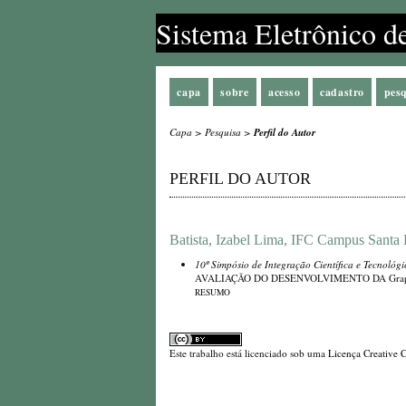
Sistema Eletrônico d
capa
sobre
acesso
cadastro
pes
Capa
>
Pesquisa
>
Perfil do Autor
PERFIL DO AUTOR
Batista, Izabel Lima, IFC Campus Santa 
10º Simpósio de Integração Científica e Tecnológ
AVALIAÇÃO DO DESENVOLVIMENTO DA Graptos
RESUMO
Este trabalho está licenciado sob uma
Licença Creative 