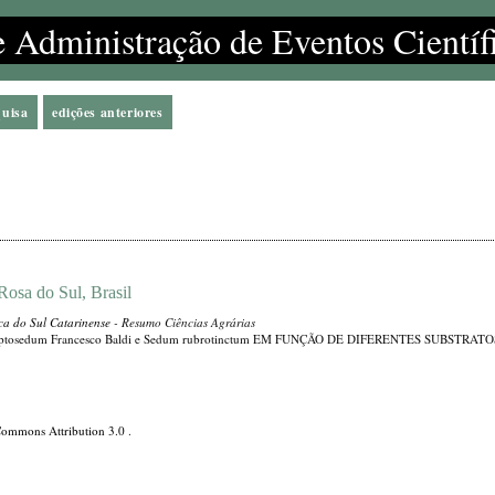
e Administração de Eventos Científ
quisa
edições anteriores
Rosa do Sul, Brasil
ica do Sul Catarinense
- Resumo Ciências Agrárias
edum Francesco Baldi e Sedum rubrotinctum EM FUNÇÃO DE DIFERENTES SUBSTRATO
Commons Attribution 3.0
.