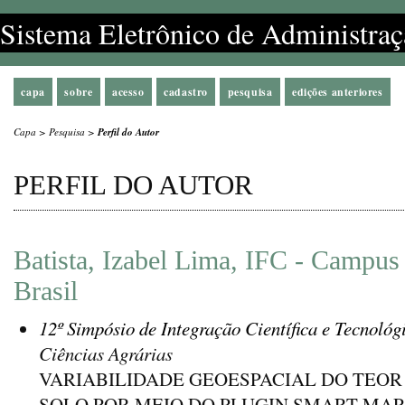
Sistema Eletrônico de Administraç
capa
sobre
acesso
cadastro
pesquisa
edições anteriores
Capa
>
Pesquisa
>
Perfil do Autor
PERFIL DO AUTOR
Batista, Izabel Lima, IFC - Campus
Brasil
12º Simpósio de Integração Científica e Tecnológ
Ciências Agrárias
VARIABILIDADE GEOESPACIAL DO TEOR
SOLO POR MEIO DO PLUGIN SMART-MAP