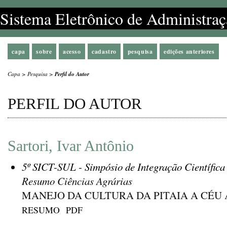
Sistema Eletrônico de Administraç
capa
sobre
acesso
cadastro
pesquisa
edições anteriores
Capa
>
Pesquisa
>
Perfil do Autor
PERFIL DO AUTOR
Sartori, Ivar Antônio
5º SICT-SUL - Simpósio de Integração Científica
Resumo Ciências Agrárias
MANEJO DA CULTURA DA PITAIA A CÉU
RESUMO
PDF