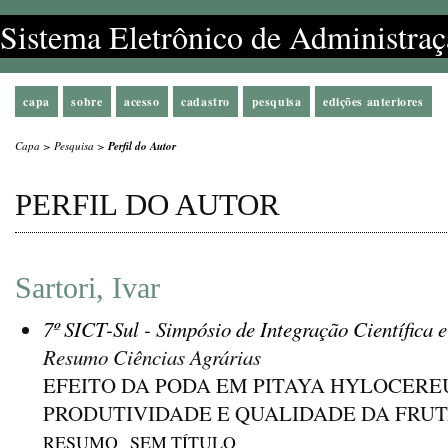
Sistema Eletrônico de Administraç
capa
sobre
acesso
cadastro
pesquisa
edições anteriores
Capa
>
Pesquisa
>
Perfil do Autor
PERFIL DO AUTOR
Sartori, Ivar
7º SICT-Sul - Simpósio de Integração Científica 
Resumo Ciências Agrárias
EFEITO DA PODA EM PITAYA HYLOCEREU
PRODUTIVIDADE E QUALIDADE DA FRU
RESUMO
SEM TÍTULO