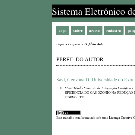
Sistema Eletrônico d
capa
sobre
acesso
cadastro
pes
Capa
>
Pesquisa
>
Perfil do Autor
PERFIL DO AUTOR
Savi, Geovana D, Universidade do Extr
6º SICT-Sul - Simpósio de Integração Científica e
EFICIÊNCIA DO GÁS OZÔNIO NA REDUÇÃO
RESUMO
PDF
Este trabalho está licenciado sob uma
Licença Creative 