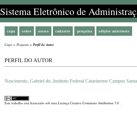
Sistema Eletrônico de Administraç
capa
sobre
acesso
cadastro
pesquisa
edições anteriores
Capa
>
Pesquisa
>
Perfil do Autor
PERFIL DO AUTOR
Nascimento, Gabriel do, Instituto Federal Catarinense Campus Santa
Este trabalho está licenciado sob uma
Licença Creative Commons Attribution 3.0
.