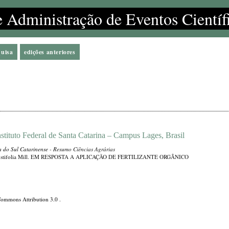
e Administração de Eventos Científ
quisa
edições anteriores
stituto Federal de Santa Catarina – Campus Lages, Brasil
a do Sul Catarinense
- Resumo Ciências Agrárias
tifolia Mill. EM RESPOSTA A APLICAÇÃO DE FERTILIZANTE ORGÂNICO
Commons Attribution 3.0
.