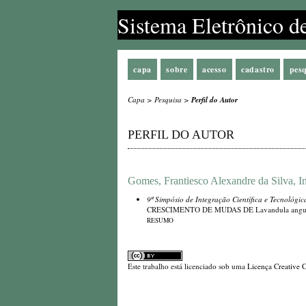
Sistema Eletrônico d
capa
sobre
acesso
cadastro
pes
Capa
>
Pesquisa
>
Perfil do Autor
PERFIL DO AUTOR
Gomes, Frantiesco Alexandre da Silva, In
9º Simpósio de Integração Científica e Tecnológic
CRESCIMENTO DE MUDAS DE Lavandula angus
RESUMO
Este trabalho está licenciado sob uma
Licença Creative 