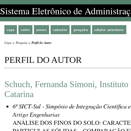
Sistema Eletrônico de Administraç
capa
sobre
acesso
cadastro
pesquisa
edições anteriores
Capa
>
Pesquisa
>
Perfil do Autor
PERFIL DO AUTOR
Schuch, Fernanda Simoni, Instituto
Catarina
6º SICT-Sul - Simpósio de Integração Científica 
Artigo Engenharias
ANÁLISE DOS FINOS DO SOLO: CARACTE
PARTICULAS SÓLIDAS – COMPARAÇÃO 