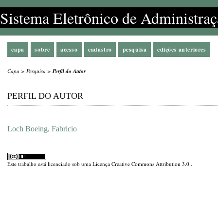
Sistema Eletrônico de Administraç
capa
sobre
acesso
cadastro
pesquisa
edições anteriores
Capa
>
Pesquisa
>
Perfil do Autor
PERFIL DO AUTOR
Loch Boeing, Fabricio
Este trabalho está licenciado sob uma
Licença Creative Commons Attribution 3.0
.