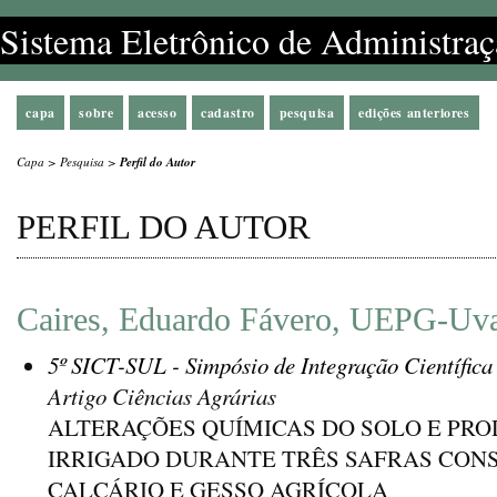
Sistema Eletrônico de Administraç
capa
sobre
acesso
cadastro
pesquisa
edições anteriores
Capa
>
Pesquisa
>
Perfil do Autor
PERFIL DO AUTOR
Caires, Eduardo Fávero, UEPG-Uvar
5º SICT-SUL - Simpósio de Integração Científica
Artigo Ciências Agrárias
ALTERAÇÕES QUÍMICAS DO SOLO E PR
IRRIGADO DURANTE TRÊS SAFRAS CON
CALCÁRIO E GESSO AGRÍCOLA