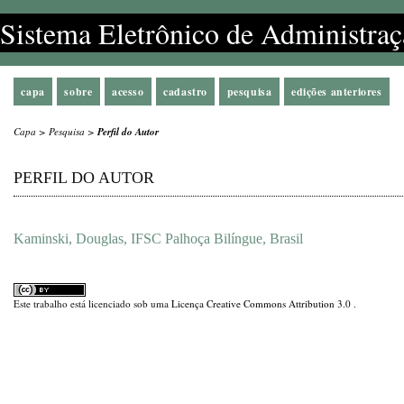
Sistema Eletrônico de Administraç
capa
sobre
acesso
cadastro
pesquisa
edições anteriores
Capa
>
Pesquisa
>
Perfil do Autor
PERFIL DO AUTOR
Kaminski, Douglas, IFSC Palhoça Bilíngue, Brasil
Este trabalho está licenciado sob uma
Licença Creative Commons Attribution 3.0
.