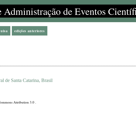
e Administração de Eventos Científ
quisa
edições anteriores
al de Santa Catarina, Brasil
Commons Attribution 3.0
.