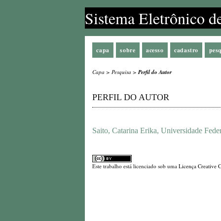
Sistema Eletrônico d
capa
sobre
acesso
cadastro
pes
Capa
>
Pesquisa
>
Perfil do Autor
PERFIL DO AUTOR
Saito, Catarina Erika, Universidade Feder
Este trabalho está licenciado sob uma
Licença Creative 