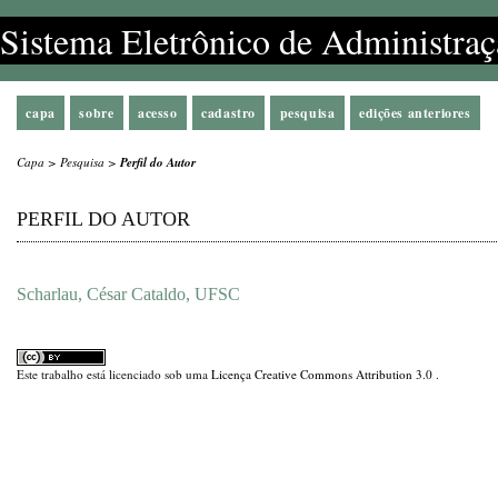
Sistema Eletrônico de Administraç
capa
sobre
acesso
cadastro
pesquisa
edições anteriores
Capa
>
Pesquisa
>
Perfil do Autor
PERFIL DO AUTOR
Scharlau, César Cataldo, UFSC
Este trabalho está licenciado sob uma
Licença Creative Commons Attribution 3.0
.