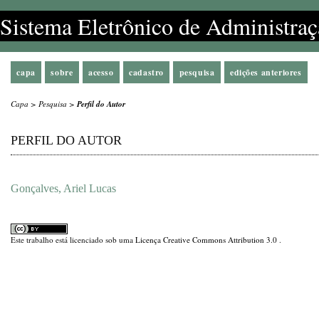
Sistema Eletrônico de Administraç
capa
sobre
acesso
cadastro
pesquisa
edições anteriores
Capa
>
Pesquisa
>
Perfil do Autor
PERFIL DO AUTOR
Gonçalves, Ariel Lucas
Este trabalho está licenciado sob uma
Licença Creative Commons Attribution 3.0
.