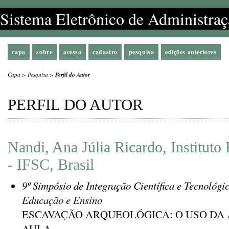
Sistema Eletrônico de Administraç
capa
sobre
acesso
cadastro
pesquisa
edições anteriores
Capa
>
Pesquisa
>
Perfil do Autor
PERFIL DO AUTOR
Nandi, Ana Júlia Ricardo, Instituto 
- IFSC, Brasil
9º Simpósio de Integração Científica e Tecnológi
Educação e Ensino
ESCAVAÇÃO ARQUEOLÓGICA: O USO DA
AULA