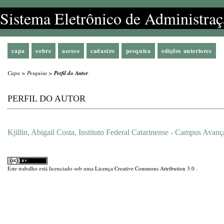
Sistema Eletrônico de Administraç
capa
sobre
acesso
cadastro
pesquisa
edições anteriores
Capa
>
Pesquisa
>
Perfil do Autor
PERFIL DO AUTOR
Kjillin, Abigail Costa, Instituto Federal Catarinense - Campus Avan
Este trabalho está licenciado sob uma
Licença Creative Commons Attribution 3.0
.