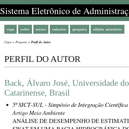
Sistema Eletrônico de Administraç
capa
sobre
acesso
cadastro
pesquisa
edições anteriores
Capa
>
Pesquisa
>
Perfil do Autor
PERFIL DO AUTOR
Back, Álvaro José, Universidade d
Catarinense, Brasil
5º SICT-SUL - Simpósio de Integração Científica
Artigo Meio Ambiente
ANÁLISE DE DESEMPENHO DE ESTIMAT
SWAT EM UMA BACIA HIDROGRÁFICA DO